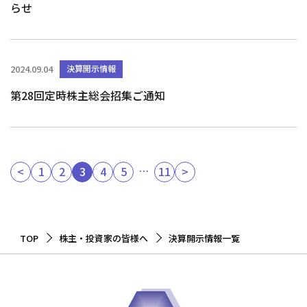
らせ
2024.09.04
決算開示情報
第28回定時株主総会招集ご通知
…
<
1
2
3
4
5
11
>
TOP
株主・投資家の皆様へ
決算開示情報一覧