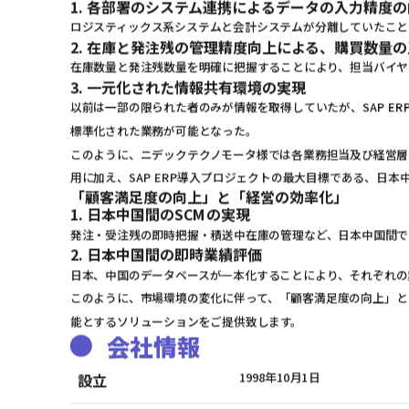
1. 各部署のシステム連携によるデータの入力精度の
ロジスティックス系システムと会計システムが分離していたこと
2. 在庫と発注残の管理精度向上による、購買数量
在庫数量と発注残数量を明確に把握することにより、担当バイヤ
3. 一元化された情報共有環境の実現
以前は一部の限られた者のみが情報を取得していたが、SAP 
標準化された業務が可能となった。
このように、ニデックテクノモータ様では各業務担当及び経営層に
用に加え、SAP ERP導入プロジェクトの最大目標である、日本
「顧客満足度の向上」と「経営の効率化」
1. 日本中国間のSCMの実現
発注・受注残の即時把握・積送中在庫の管理など、日本中国間で
2. 日本中国間の即時業績評価
日本、中国のデータベースが一本化することにより、それぞれの
このように、市場環境の変化に伴って、「顧客満足度の向上」と「
能とするソリューションをご提供致します。
会社情報
1998年10月1日
設立