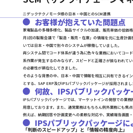
ニデックテクノモータ様の日本・中国とのSCM連携
お客様が抱えていた問題点
家電製品の多種多様化、製品サイクルの加速、販売単価の低価格
月1回の製販会議で「製造・販売・在庫」の情報を元に生産計画
いては日本・中国で別々のシステムが稼働していました。
両システム間でコード体系が違う為に色々な業務においてコード
系作業が発生するのみならず、スピードと正確さが損なわれてい
の必要性が顕在化してきました。
そのような背景の中、日本・中国で情報を相互に共有できるイン
とする、SAP ERP及びIPSパブリックパッケージが採用されまし
何故、IPSパブリックパッ
IPSパブリックパッケージでは、マーケットインの発想での業
用意しております。また、通常業務はもちろん例外業務にも焦点
例えば、納期回答や計画変更への柔軟な対応や、実績報告画面・
IPSパブリックパッケージ
「判断のスピードアップ」と「情報の精度向上」